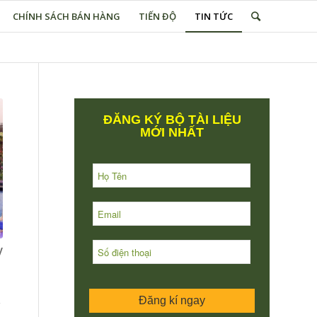
CHÍNH SÁCH BÁN HÀNG
TIẾN ĐỘ
TIN TỨC
ĐĂNG KÝ BỘ TÀI LIỆU
MỚI NHẤT
y
Đăng kí ngay