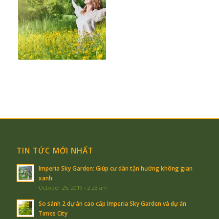
TIN TỨC MỚI NHẤT
Imperia Sky Garden: Giúp cư dân tận hưởng không gian
xanh
October 25, 2019 - 2:23 am
So sánh 2 dự án cao cấp Imperia Sky Garden và dự án
Times City