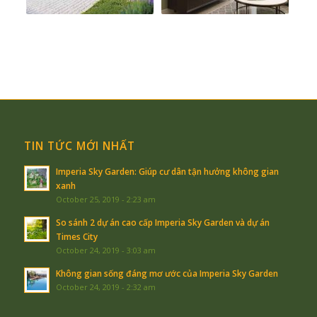
TIN TỨC MỚI NHẤT
Imperia Sky Garden: Giúp cư dân tận hưởng không gian
xanh
October 25, 2019 - 2:23 am
So sánh 2 dự án cao cấp Imperia Sky Garden và dự án
Times City
October 24, 2019 - 3:03 am
Không gian sống đáng mơ ước của Imperia Sky Garden
October 24, 2019 - 2:32 am